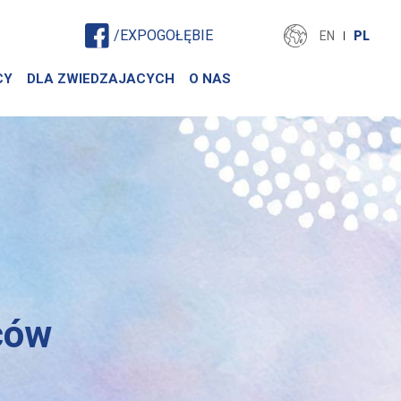
/EXPOGOŁĘBIE
EN
PL
CY
DLA ZWIEDZAJACYCH
O NAS
ców